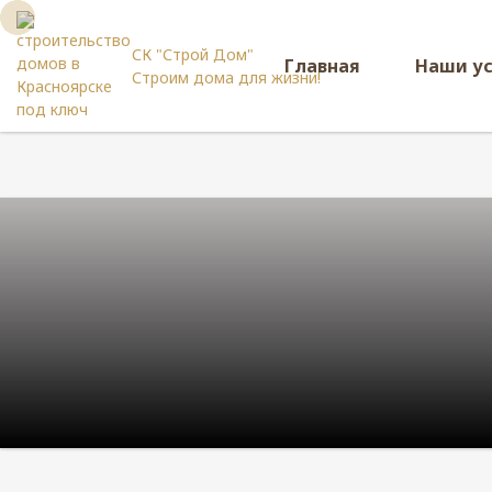
СК "Строй Дом"
Главная
Наши у
Строим дома для жизни!