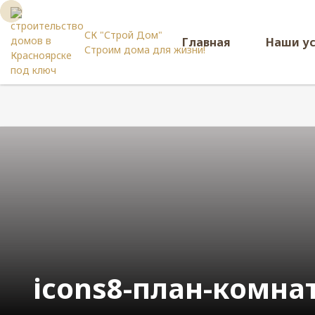
СК "Строй Дом"
Главная
Наши у
Строим дома для жизни!
icons8-план-комна