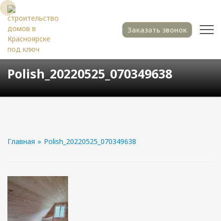
Заказать звонок
Polish_20220525_070349638
Главная
»
Polish_20220525_070349638