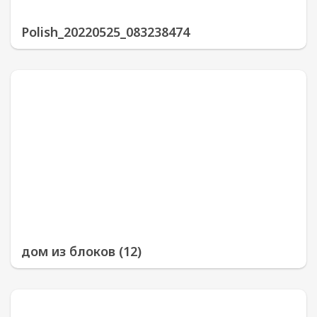
Polish_20220525_083238474
дом из блоков (12)