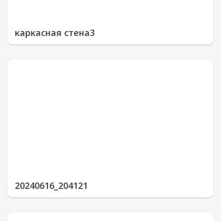
каркасная стена3
20240616_204121