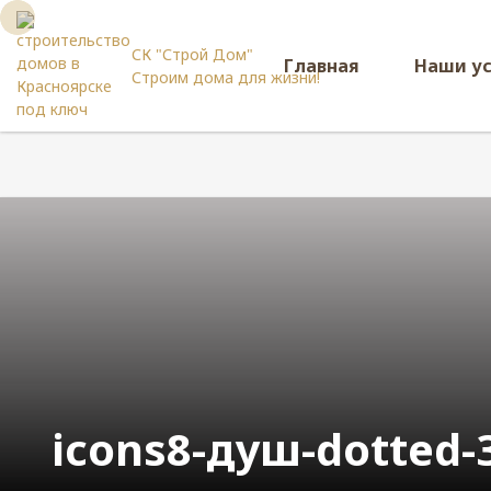
СК "Строй Дом"
Главная
Наши у
Строим дома для жизни!
icons8-душ-dotted-