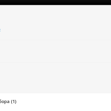
2
ора (1)