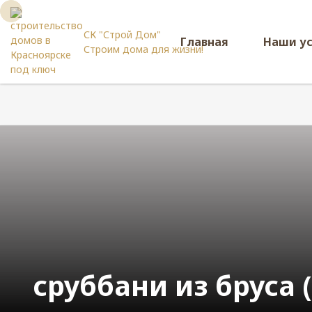
СК "Строй Дом"
Главная
Наши у
Строим дома для жизни!
сруббани из бруса (