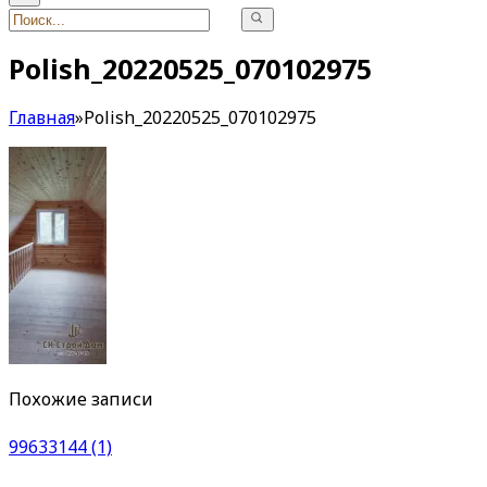
Polish_20220525_070102975
Главная
»
Polish_20220525_070102975
Похожие записи
99633144 (1)