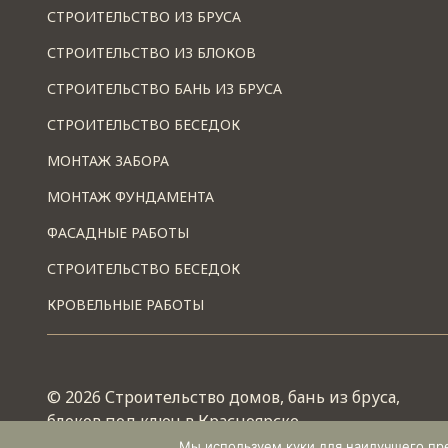
СТРОИТЕЛЬСТВО ИЗ БРУСА
СТРОИТЕЛЬСТВО ИЗ БЛОКОВ
СТРОИТЕЛЬСТВО БАНЬ ИЗ БРУСА
СТРОИТЕЛЬСТВО БЕСЕДОК
МОНТАЖ ЗАБОРА
МОНТАЖ ФУНДАМЕНТА
ФАСАДНЫЕ РАБОТЫ
СТРОИТЕЛЬСТВО БЕСЕДОК
КРОВЕЛЬНЫЕ РАБОТЫ
© 2026 Строительство домов, бань из бруса,
блоков под ключ в Красноярске
Работает на теме
Wescle
Мы используем куки для наилучшего пред