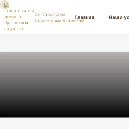
СК "Строй Дом"
Главная
Наши у
Строим дома для жизни!