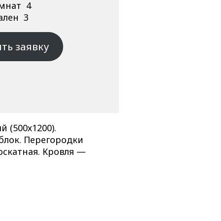
омнат 4
ален 3
ть заявку
 (500х1200).
блок. Перегородки
скатная. Кровля —