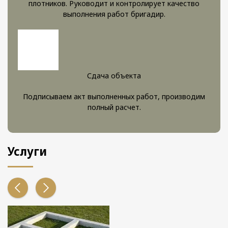
плотников. Руководит и контролирует качество
выполнения работ бригадир.
Сдача объекта
Подписываем акт выполненных работ, производим
полный расчет.
Услуги