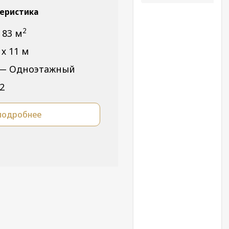
еристика
2
 83 м
х 11 м
 — Одноэтажный
2
подробнее