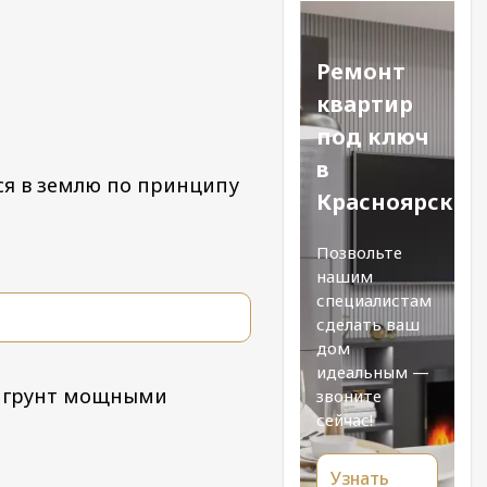
Ремонт
квартир
под ключ
в
тся в землю по принципу
Красноярске
Позвольте
нашим
специалистам
сделать ваш
дом
идеальным —
 в грунт мощными
звоните
сейчас!
Узнать