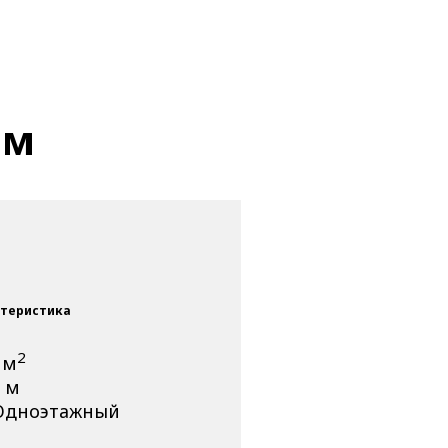
 м
теристика
2
 м
8 м
Одноэтажный