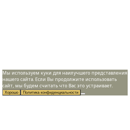
свяжется с Вами.
Имя:
*
Телефон:
*
Я даю свое согласие на обработку
персональных данных в соответствии с
Политикой конфиденциальности
Мы используем куки для наилучшего представления
нашего сайта. Если Вы продолжите использовать
сайт, мы будем считать что Вас это устраивает.
Хорошо
Политика конфиденциальности