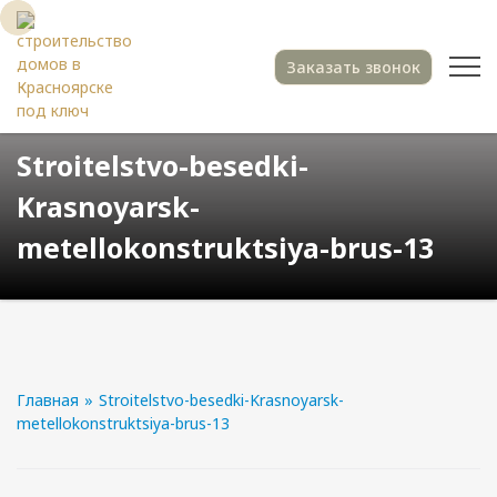
Заказать звонок
Stroitelstvo-besedki-
Krasnoyarsk-
metellokonstruktsiya-brus-13
Главная
»
Stroitelstvo-besedki-Krasnoyarsk-
metellokonstruktsiya-brus-13