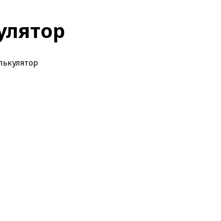
улятор
лькулятор