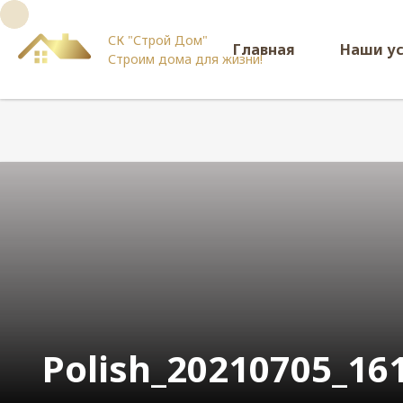
СК "Строй Дом"
Главная
Наши у
Строим дома для жизни!
Polish_20210705_16