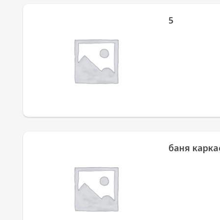
5
баня каркас