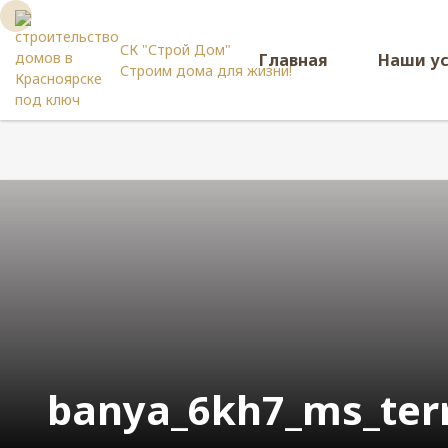
СК "Строй Дом"
Главная
Наши у
Строим дома для жизни!
banya_6kh7_ms_ter