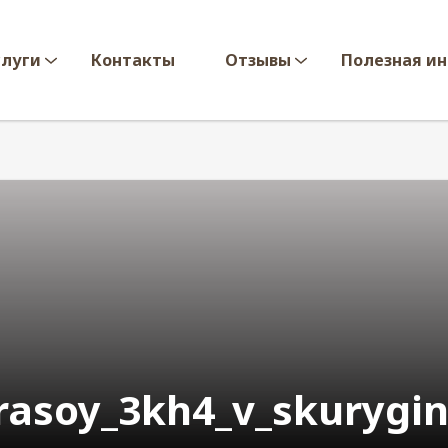
слуги
Контакты
Отзывы
Полезная и
rasoy_3kh4_v_skurygi