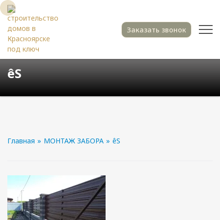
Заказать звонок
êS
Главная
»
МОНТАЖ ЗАБОРА
»
êS