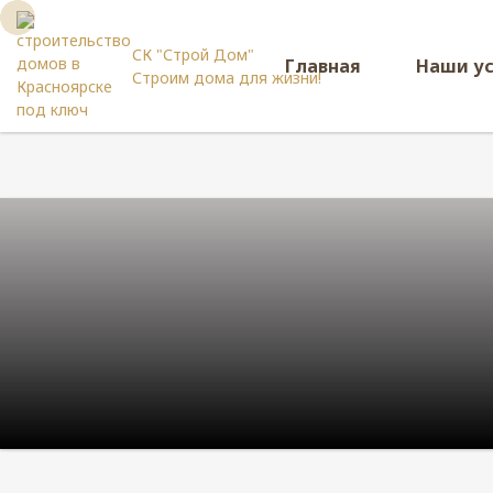
СК "Строй Дом"
Главная
Наши у
Строим дома для жизни!