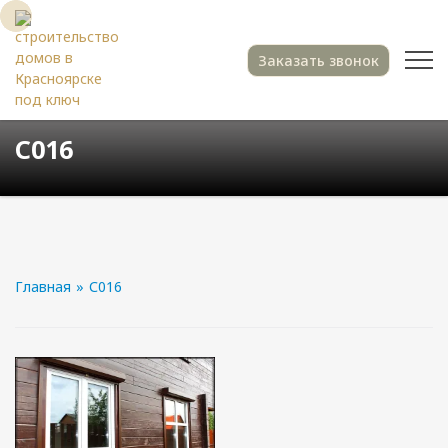
Заказать звонок
С016
Главная
»
С016