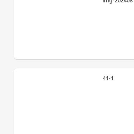
img-202408
41-1