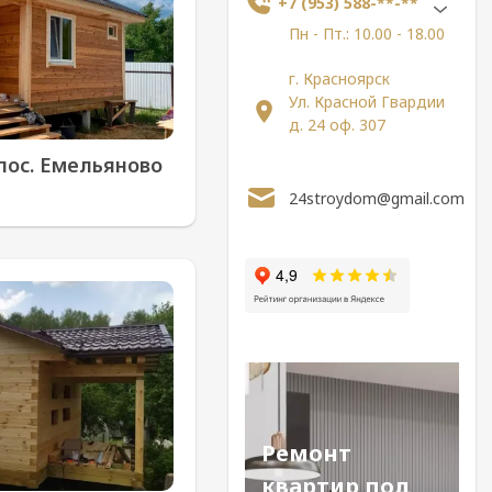
+7 (953) 588-**-**
Пн - Пт.: 10.00 - 18.00
г. Красноярск
Ул. Красной Гвардии
д. 24 оф. 307
 пос. Емельяново
24stroydom@gmail.com
Ремонт
квартир под