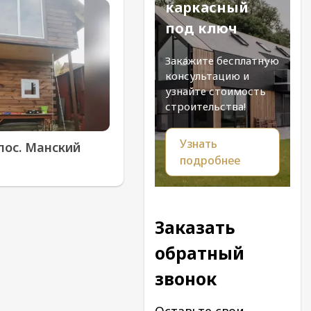
каркасный
под ключ
Закажите бесплатную
консультацию и
узнайте стоимость
строительства!
Узнать
пос. Манский
подробнее
Заказать
обратный
звонок
Оставьте свои