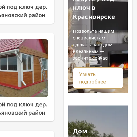
ой под ключ дер.
ключ в
ьяновский район
Красноярске
Позвольте нашим
специалистам
сделать ваш дом
идеальным —
звоните сейчас!
Узнать
подробнее
ой под ключ дер.
ьяновский район
Дом