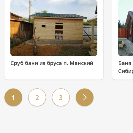
Сруб бани из бруса п. Манский
Баня 
Сиби
1
2
3