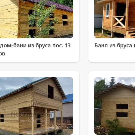
дом-бани из бруса пос. 13
Баня из бруса
ов