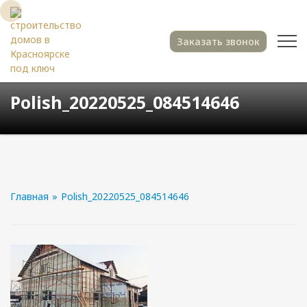
Заказать звонок
Polish_20220525_084514646
Главная
»
Polish_20220525_084514646