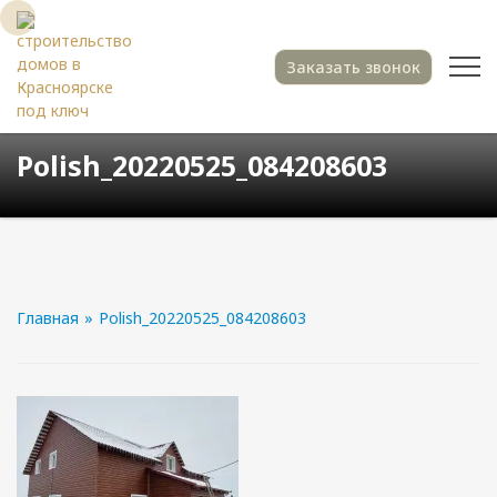
Заказать звонок
Polish_20220525_084208603
Главная
»
Polish_20220525_084208603