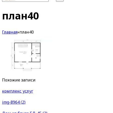
план40
Главная
»
план40
Похожие записи
комплекс услуг
img-8964 (2)