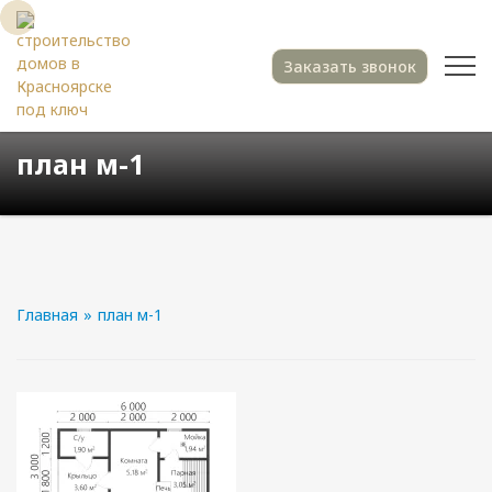
Заказать звонок
план м-1
Главная
»
план м-1