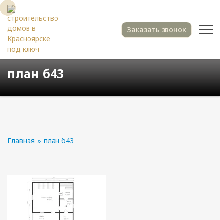
Заказать звонок
план б43
Главная
»
план б43