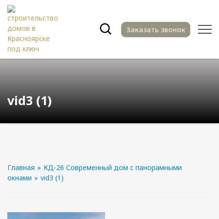
Заказать звонок
vid3 (1)
Главная
»
КД-26 Современный дом с панорамными
окнами
»
vid3 (1)