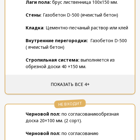
Лаги пола:
брус лиственница 100х150 мм.
Стены
: Газобетон D-500 (ячеистый бетон)
Кладка
: Цементно-песчаный раствор или клей
Внутренние перегородки:
Газобетон D-500
( ячеистый бетон)
Стропильная система:
выполняется из
обрезной доски 40 ×150 мм.
Подстропильные балки(перекрытие)
:
ПОКАЗАТЬ ВСЕ 4+
обрезная доска 40×150 мм. шаг 0,8 м.
Обрешётка стропил:
обрезная доска 25×150
НЕ ВХОДИТ
мм. (2 сорт), шаг 20 см.
Черновой пол:
по согласованию
обрезная
Под кровлю прокладывается ветрозащита
доска 20×100 мм. (2 сорт).
«Изоспан А» и его аналоги.
Черновой пол:
по согласованию
Кровельный материал
: битумная черепица