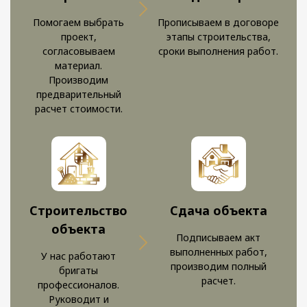
Помогаем выбрать
Прописываем в договоре
проект,
этапы строительства,
согласовываем
сроки выполнения работ.
материал.
Производим
предварительный
расчет стоимости.
Строительство
Сдача объекта
объекта
Подписываем акт
выполненных работ,
У нас работают
производим полный
бригаты
расчет.
профессионалов.
Руководит и