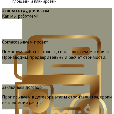
площади и планировки.
Этапы сотрудничества
Как мы работаем!
Согласовываем проект
Помогаем выбрать проект, согласовываем материал.
Производим предварительный расчет стоимости.
Заключаем договор
Прописываем в договоре этапы строительства, сроки
выполнения работ.