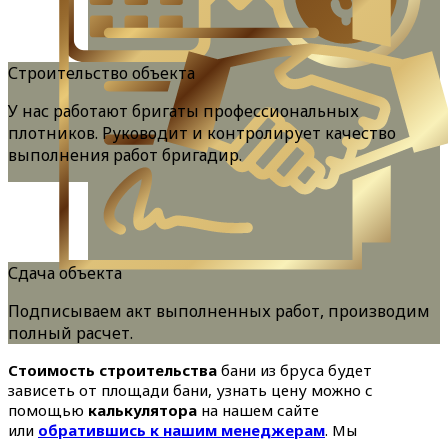
Строительство объекта
У нас работают бригаты профессиональных
плотников. Руководит и контролирует качество
выполнения работ бригадир.
Сдача объекта
Подписываем акт выполненных работ, производим
полный расчет.
Стоимость строительства
бани из бруса будет
зависеть от площади бани, узнать цену можно с
помощью
калькулятора
на нашем сайте
или
обратившись к нашим менеджерам
. Мы