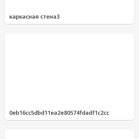
каркасная стена3
0eb16cc5dbd11ea2e80574fdadf1c2cc