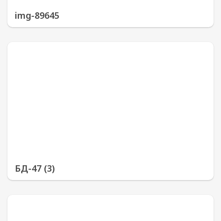
img-89645
БД-47 (3)