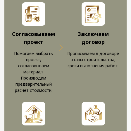
Согласовываем
Заключаем
проект
договор
Помогаем выбрать
Прописываем в договоре
проект,
этапы строительства,
согласовываем
сроки выполнения работ.
материал.
Производим
предварительный
расчет стоимости.