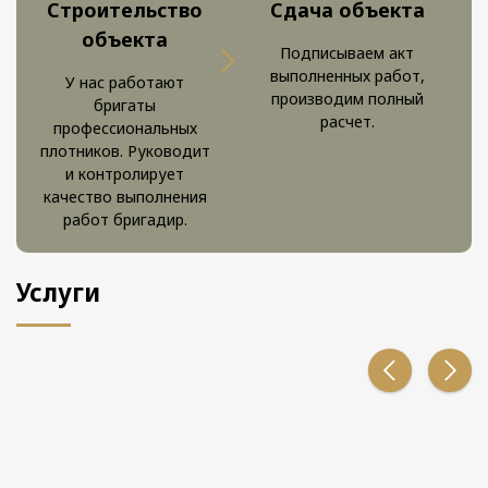
Строительство
Сдача объекта
объекта
Подписываем акт
выполненных работ,
У нас работают
производим полный
бригаты
расчет.
профессиональных
плотников. Руководит
и контролирует
качество выполнения
работ бригадир.
Услуги
МОНТАЖ ФУНДАМЕНТА
Услуга монтажа фундамента в Красноярске: надежная
основа…