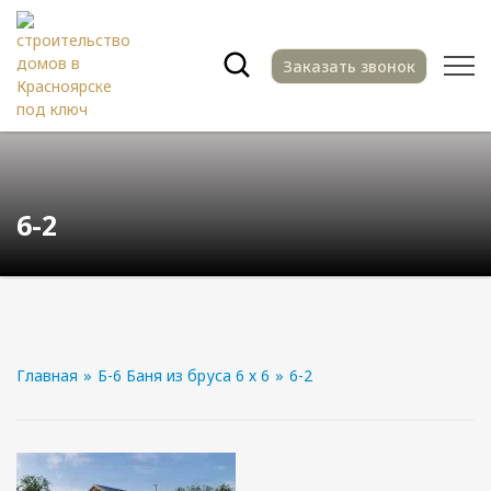
Заказать звонок
6-2
Главная
»
Б-6 Баня из бруса 6 х 6
»
6-2