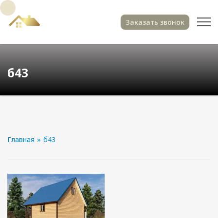
Заказать звонок
б43
Главная
»
б43