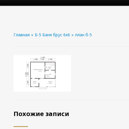
Главная
»
Б-5 Баня брус 6х6
»
план б-5
Похожие записи