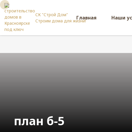
СК "Строй Дом"
Главная
Наши у
Строим дома для жизни!
план б-5