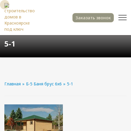
Заказать звонок
5-1
Главная
»
Б-5 Баня брус 6х6
»
5-1