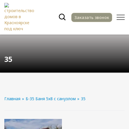
Заказать звонок
35
Главная
»
Б-35 Баня 5х8 с санузлом
»
35