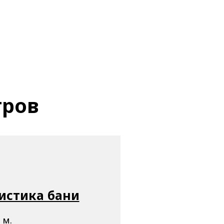
тров
истика бани
 м.