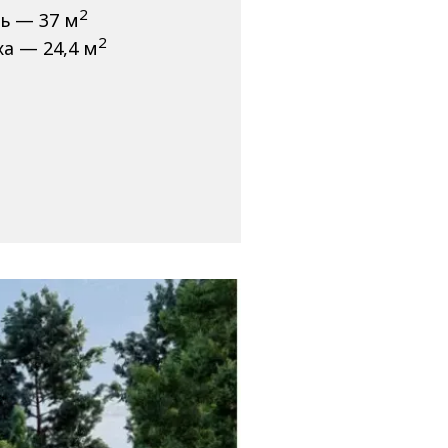
2
ь — 37 м
2
а — 24,4 м