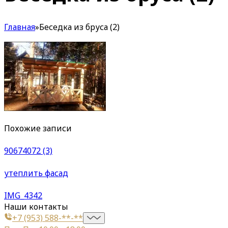
Главная
»
Беседка из бруса (2)
Похожие записи
90674072 (3)
утеплить фасад
IMG_4342
Наши контакты
+7 (953) 588-**-**