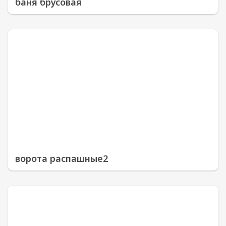
баня брусовая
ворота распашные2