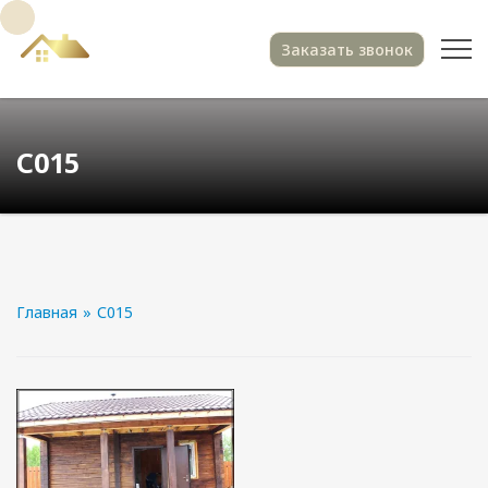
Заказать звонок
С015
Главная
»
С015