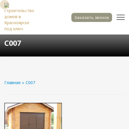
Заказать звонок
С007
Главная
»
С007