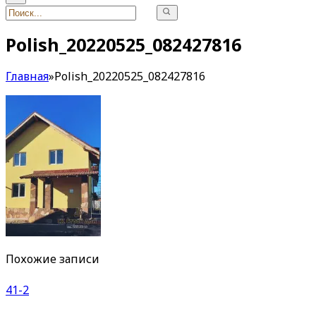
Polish_20220525_082427816
Главная
»
Polish_20220525_082427816
Похожие записи
41-2