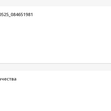
0525_084651981
ачества