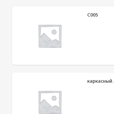
С005
каркасный