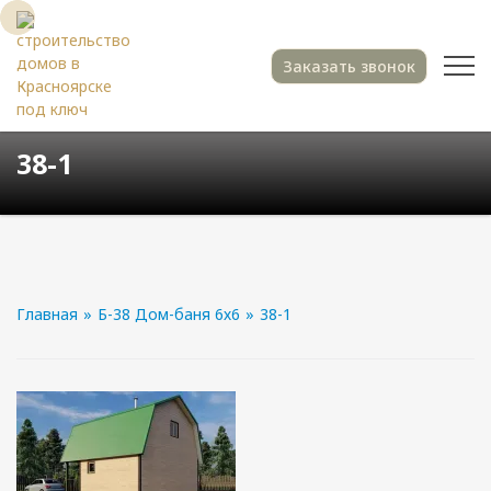
Заказать звонок
38-1
Главная
»
Б-38 Дом-баня 6х6
»
38-1